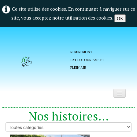
Ce site utilise des cookies. En continuant à naviguer sur ce
site, vous acceptez notre utilisation des cookies.
OK
REMIREMONT
CYCLOTOURISME ET
PLEIN AIR
Accueil
Nos histoires...
Qui sommes nous ?
La vie du club
▼