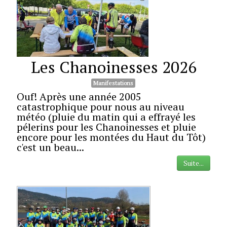
Fonctionnement du club
▼
Adhésion
Les Chanoinesses 2026
Adhérents
Manifestations
Calendrier
Ouf! Après une année 2005
catastrophique pour nous au niveau
météo (pluie du matin qui a effrayé les
pélerins pour les Chanoinesses et pluie
encore pour les montées du Haut du Tôt)
c'est un beau...
Suite...