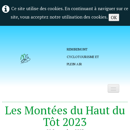
Ce site utilise des cookies. En continuant à naviguer sur ce
site, vous acceptez notre utilisation des cookies.
OK
REMIREMONT
CYCLOTOURISME ET
PLEIN AIR
Accueil
Les Montées du Haut du
Qui sommes nous ?
Tôt 2023
La vie du club
▼