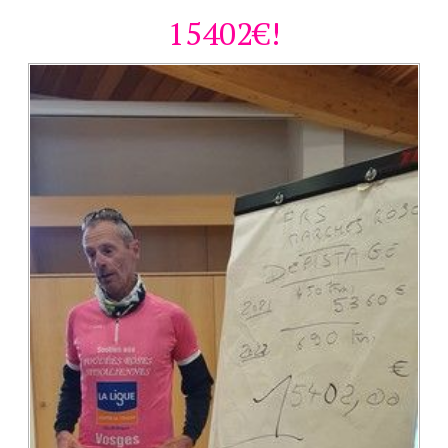
15402€!