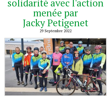
solidarité avec l'action
Fonctionnement du club
menée par
▼
Jacky Petigenet
Adhésion
29 Septembre 2022
Adhérents
Calendrier