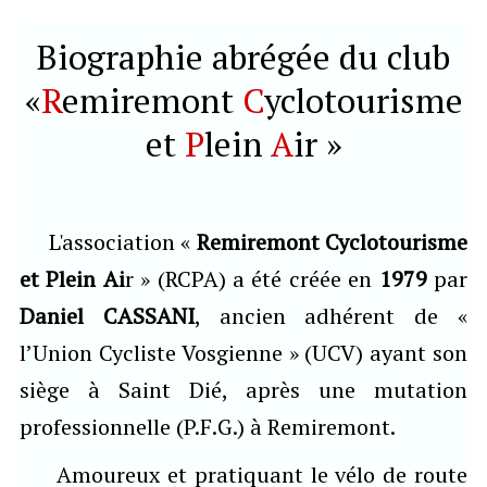
Fonctionnement du club
▼
Biographie abrégée du club
«
R
emiremont
C
yclotourisme
Adhésion
et
P
lein
A
ir »
Adhérents
Calendrier
L'association «
Remiremont Cyclotourisme
et Plein Ai
r » (RCPA) a été créée en
1979
par
Daniel CASSANI
, ancien adhérent de «
l’Union Cycliste Vosgienne » (UCV) ayant son
siège à Saint Dié, après une mutation
professionnelle (P.F.G.) à Remiremont.
Amoureux et pratiquant le vélo de route